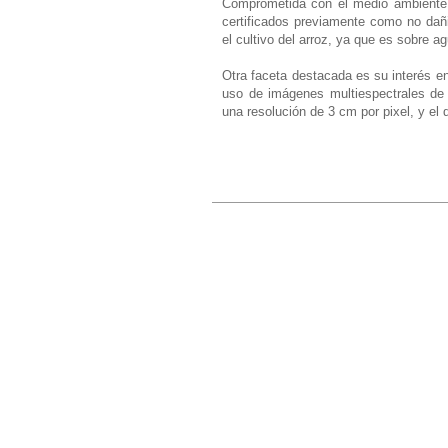
Comprometida con el medio ambiente 
certificados previamente como no dañ
el cultivo del arroz, ya que es sobre 
Otra faceta destacada es su interés e
uso de imágenes multiespectrales de 
una resolución de 3 cm por pixel, y el 
Sobre nosotros
POBAR es una empresa familiar dedicada
principalmente a los servicios agrícolas.
© 2020 POBAR. All rights reserved