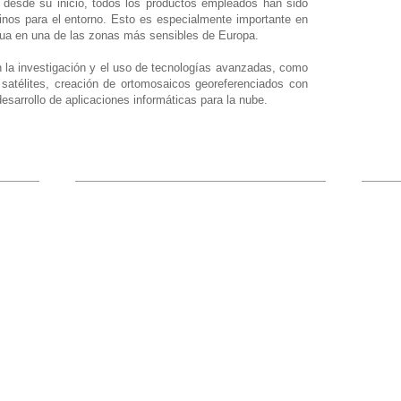
desde su inicio, todos los productos empleados han sido
inos para el entorno. Esto es especialmente importante en
agua en una de las zonas más sensibles de Europa.
n la investigación y el uso de tecnologías avanzadas, como
satélites, creación de ortomosaicos georeferenciados con
desarrollo de aplicaciones informáticas para la nube.
Contacto
Enla
Enaire
Pza. Cuba 9, 5º B
Nivel 
41011
Sevilla - España
El tiem
Windgu
admin@pobar.eu