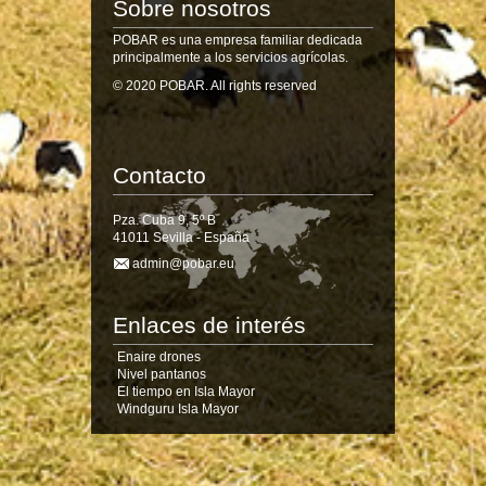
Sobre nosotros
POBAR es una empresa familiar dedicada
principalmente a los servicios agrícolas.
© 2020 POBAR. All rights reserved
Contacto
Pza. Cuba 9, 5º B
41011
Sevilla - España
admin@pobar.eu
Enlaces de interés
Enaire drones
Nivel pantanos
El tiempo en Isla Mayor
Windguru Isla Mayor